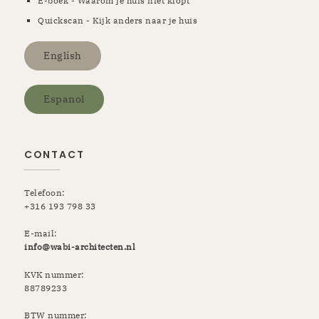
E-boek - Waarom je huis niet klopt
Quickscan - Kijk anders naar je huis
English
Espanol
CONTACT
Telefoon:
+316 193 798 33
E-mail:
info@wabi-architecten.nl
KVK nummer:
88789233
BTW nummer: