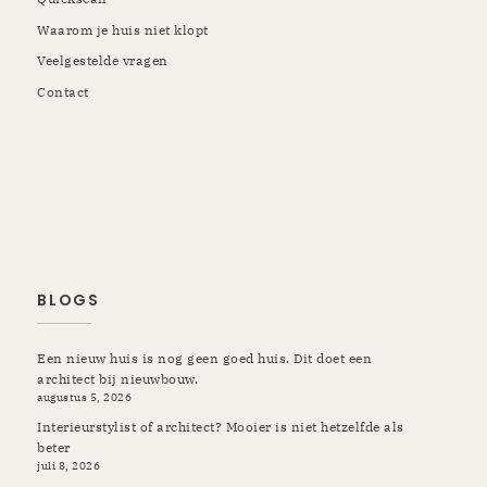
Waarom je huis niet klopt
Veelgestelde vragen
Contact
Rotterdam | Schiedam | Vlaardingen | Kapelle | Krimpen |
Rozenburg | Pernis | Botlek | Maassluis | Berkel en
Rodenrijs | Breda | Tilburg | Etten-Leur | Gilze Rijen |
Prinsenbeek | Oosterhout | Ulvenhout | Ibiza
BLOGS
Een nieuw huis is nog geen goed huis. Dit doet een
architect bij nieuwbouw.
augustus 5, 2026
Interieurstylist of architect? Mooier is niet hetzelfde als
beter
juli 8, 2026