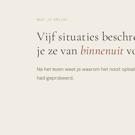
WAT JE KRIJGT
Vijf situaties beschr
je ze van
binnenuit
vo
Na het lezen weet je waarom het nooit oplosb
had geprobeerd.