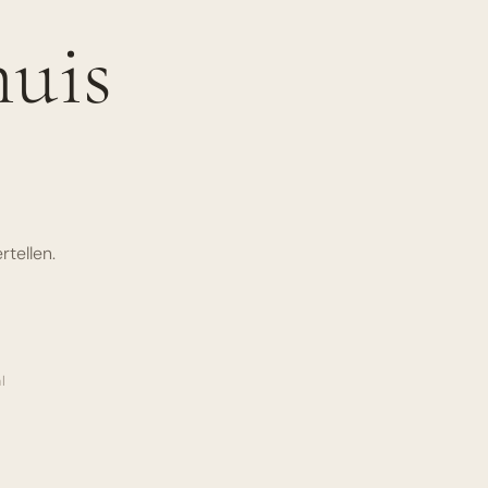
huis
t
rtellen.
l