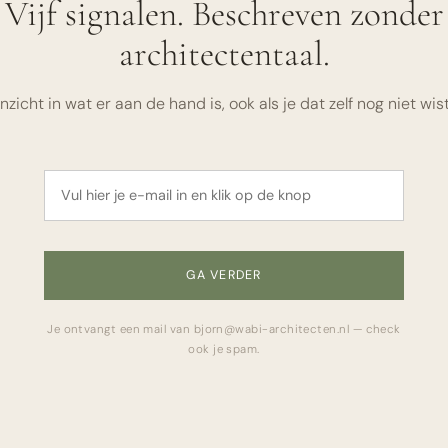
Vijf signalen. Beschreven zonder
architectentaal.
Inzicht in wat er aan de hand is, ook als je dat zelf nog niet wist
GA VERDER
Je ontvangt een mail van bjorn@wabi-architecten.nl — check
ook je spam.