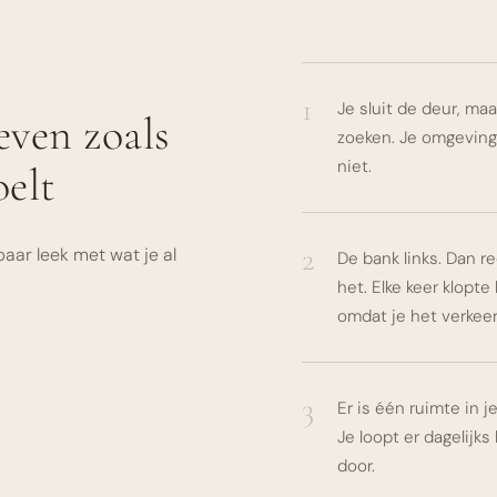
1
Je sluit de deur, maar 
even zoals
zoeken. Je omgeving n
niet.
elt
2
aar leek met wat je al
De bank links. Dan re
het. Elke keer klopt
omdat je het verkee
3
Er is één ruimte in j
Je loopt er dagelijks
door.