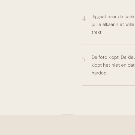
4
Jij gaat naar de ban
jullie elkaar niet w
trekt.
5
De foto klopt. De kle
klopt het niet en dat
hardop.