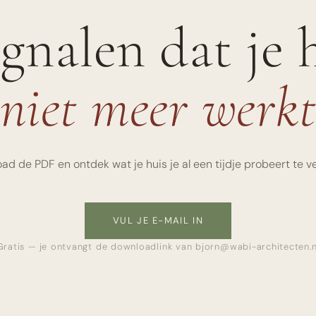
ignalen dat je 
niet meer werk
d de PDF en ontdek wat je huis je al een tijdje probeert te ve
VUL JE E-MAIL IN
Gratis — je ontvangt de downloadlink van bjorn@wabi-architecten.n