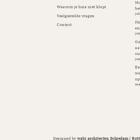
Mo
Waarom je huis niet klopt
be
jul
Veelgestelde vragen
Ib
Contact
en
jun
Om
aa
vo
Rotterdam | Schiedam |
jun
Vlaardingen | Kapelle | Krimpen
| Rozenburg | Pernis | Botlek |
Ee
Maassluis | Berkel en Rodenrijs
wo
op
| Breda | Tilburg | Etten-Leur |
me
Gilze Rijen | Prinsenbeek |
Oosterhout | Ulvenhout | Ibiza
Designed by
wabi architecten Schiedam | Rott