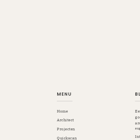
MENU
B
Home
Ee
go
Architect
ar
au
Projecten
In
Quickscan