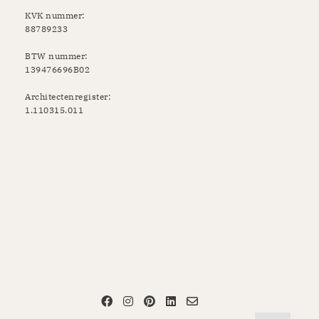
KVK nummer:
88789233
BTW nummer:
139476696B02
Architectenregister:
1.110315.011