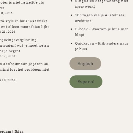
5 signalen dat je woning niet
oier is niet hetzelfde als
meer werkt
ter
i 8, 2026
10 vragen die je AI stelt als
architect
iza style in huis: wat werkt
 wat alleen maar ibiza lijkt
E-boek - Waarom je huis niet
i 23, 2026
klopt
gevingsvergunning
Quickscan - Kijk anders naar
nvragen: wat je moet weten
je huis
or je begint
i 17, 2026
English
n aanbouw aan je jaren 30
ning lost het probleem niet
i 18, 2026
Espanol
erdam | Ibiza