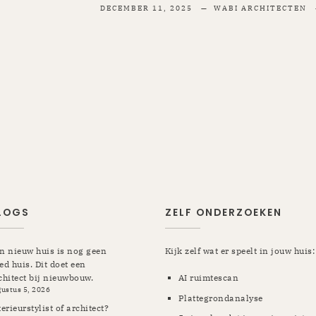
DECEMBER 11, 2025
WABI ARCHITECTEN
LOGS
ZELF ONDERZOEKEN
n nieuw huis is nog geen
Kijk zelf wat er speelt in jouw huis:
ed huis. Dit doet een
chitect bij nieuwbouw.
AI ruimtescan
gustus 5, 2026
Plattegrondanalyse
terieurstylist of architect?