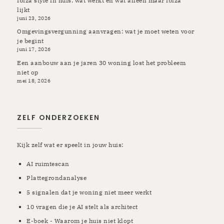
Ibiza style in huis: wat werkt en wat alleen maar ibiza
lijkt
juni 23, 2026
Omgevingsvergunning aanvragen: wat je moet weten voor
je begint
juni 17, 2026
Een aanbouw aan je jaren 30 woning lost het probleem
niet op
mei 18, 2026
ZELF ONDERZOEKEN
Kijk zelf wat er speelt in jouw huis:
AI ruimtescan
Plattegrondanalyse
5 signalen dat je woning niet meer werkt
10 vragen die je AI stelt als architect
E-boek - Waarom je huis niet klopt