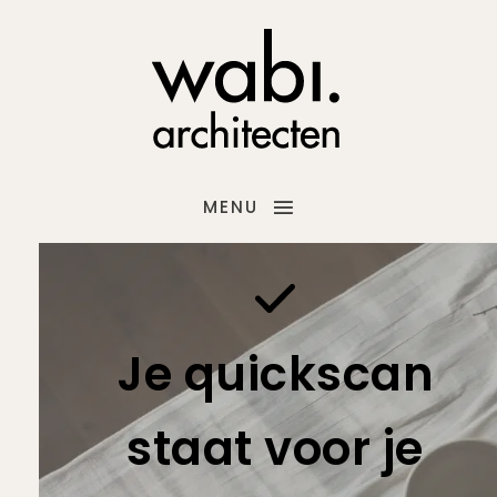
MENU
Je quickscan
staat voor je