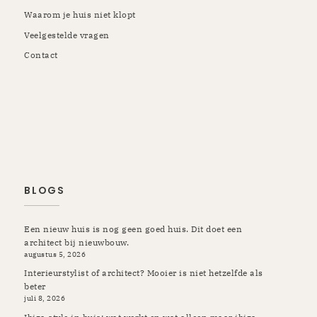
Waarom je huis niet klopt
Veelgestelde vragen
Contact
Rotterdam | Schiedam | Vlaardingen | Kapelle | Krimpen |
Rozenburg | Pernis | Botlek | Maassluis | Berkel en
Rodenrijs | Breda | Tilburg | Etten-Leur | Gilze Rijen |
Prinsenbeek | Oosterhout | Ulvenhout | Ibiza
BLOGS
Een nieuw huis is nog geen goed huis. Dit doet een
architect bij nieuwbouw.
augustus 5, 2026
Interieurstylist of architect? Mooier is niet hetzelfde als
beter
juli 8, 2026