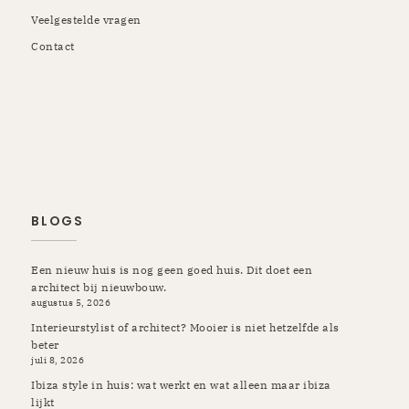
Veelgestelde vragen
Contact
Rotterdam | Schiedam | Vlaardingen | Kapelle | Krimpen |
Rozenburg | Pernis | Botlek | Maassluis | Berkel en
Rodenrijs | Breda | Tilburg | Etten-Leur | Gilze Rijen |
Prinsenbeek | Oosterhout | Ulvenhout | Ibiza
BLOGS
Een nieuw huis is nog geen goed huis. Dit doet een
architect bij nieuwbouw.
augustus 5, 2026
Interieurstylist of architect? Mooier is niet hetzelfde als
beter
juli 8, 2026
Ibiza style in huis: wat werkt en wat alleen maar ibiza
lijkt