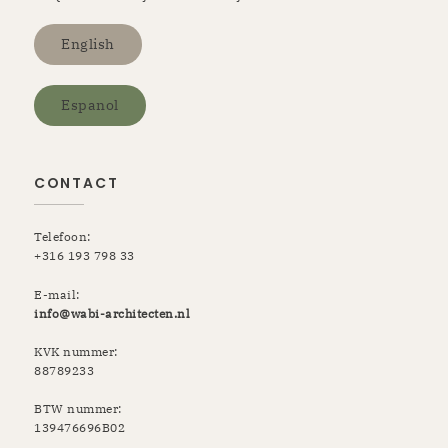
English
Espanol
CONTACT
Telefoon:
+316 193 798 33
E-mail:
info@wabi-architecten.nl
KVK nummer:
88789233
BTW nummer:
139476696B02