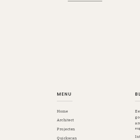
MENU
B
Home
Ee
go
Architect
ar
au
Projecten
In
Quickscan