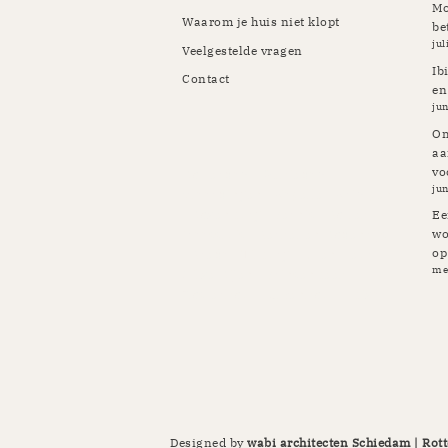
Mo
Waarom je huis niet klopt
be
jul
Veelgestelde vragen
Ib
Contact
en
jun
Om
aa
vo
Rotterdam | Schiedam |
jun
Vlaardingen | Kapelle | Krimpen
| Rozenburg | Pernis | Botlek |
Ee
Maassluis | Berkel en Rodenrijs
wo
op
| Breda | Tilburg | Etten-Leur |
me
Gilze Rijen | Prinsenbeek |
Oosterhout | Ulvenhout | Ibiza
Designed by
wabi architecten Schiedam | Rott