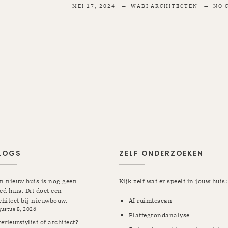
MEI 17, 2024
WABI ARCHITECTEN
NO 
LOGS
ZELF ONDERZOEKEN
n nieuw huis is nog geen
Kijk zelf wat er speelt in jouw huis:
ed huis. Dit doet een
chitect bij nieuwbouw.
AI ruimtescan
gustus 5, 2026
Plattegrondanalyse
terieurstylist of architect?