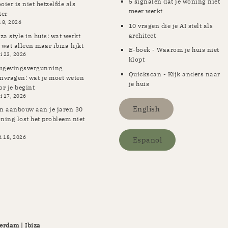
5 signalen dat je woning niet
oier is niet hetzelfde als
meer werkt
ter
i 8, 2026
10 vragen die je AI stelt als
architect
iza style in huis: wat werkt
 wat alleen maar ibiza lijkt
E-boek - Waarom je huis niet
i 23, 2026
klopt
gevingsvergunning
Quickscan - Kijk anders naar
nvragen: wat je moet weten
je huis
or je begint
i 17, 2026
English
n aanbouw aan je jaren 30
ning lost het probleem niet
i 18, 2026
Espanol
erdam | Ibiza