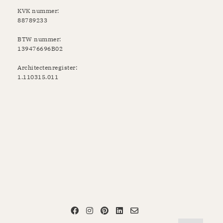
KVK nummer:
88789233
BTW nummer:
139476696B02
Architectenregister:
1.110315.011