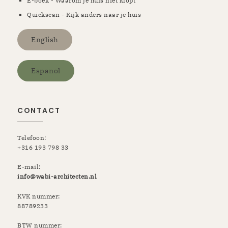
E-boek - Waarom je huis niet klopt
Quickscan - Kijk anders naar je huis
English
Espanol
CONTACT
Telefoon:
+316 193 798 33
E-mail:
info@wabi-architecten.nl
KVK nummer:
88789233
BTW nummer: