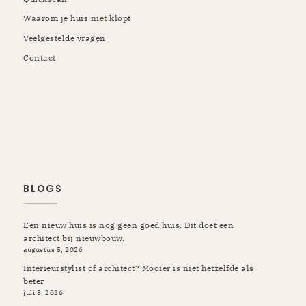
Waarom je huis niet klopt
Veelgestelde vragen
Contact
Rotterdam | Schiedam | Vlaardingen | Kapelle | Krimpen |
Rozenburg | Pernis | Botlek | Maassluis | Berkel en
Rodenrijs | Breda | Tilburg | Etten-Leur | Gilze Rijen |
Prinsenbeek | Oosterhout | Ulvenhout | Ibiza
BLOGS
Een nieuw huis is nog geen goed huis. Dit doet een
architect bij nieuwbouw.
augustus 5, 2026
Interieurstylist of architect? Mooier is niet hetzelfde als
beter
juli 8, 2026