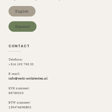
English
Espanol
CONTACT
Telefoon:
+316 193 798 33
E-mail:
info@wabi-architecten.nl
KVK nummer:
88789233
BTW nummer:
139476696B02