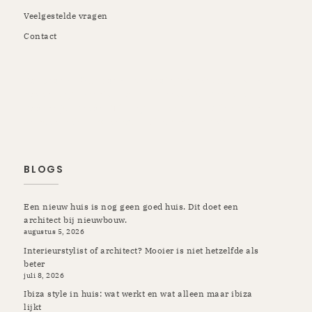
Veelgestelde vragen
Contact
Rotterdam | Schiedam | Vlaardingen | Kapelle | Krimpen |
Rozenburg | Pernis | Botlek | Maassluis | Berkel en
Rodenrijs | Breda | Tilburg | Etten-Leur | Gilze Rijen |
Prinsenbeek | Oosterhout | Ulvenhout | Ibiza
BLOGS
Een nieuw huis is nog geen goed huis. Dit doet een
architect bij nieuwbouw.
augustus 5, 2026
Interieurstylist of architect? Mooier is niet hetzelfde als
beter
juli 8, 2026
Ibiza style in huis: wat werkt en wat alleen maar ibiza
lijkt