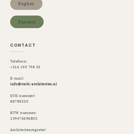
English
Espanol
CONTACT
Telefoon:
+316 193 798 33
E-mail:
info@wabi-architecten.nl
KVK nummer:
88789233
BTW nummer:
139476696B02
Architectenregister: