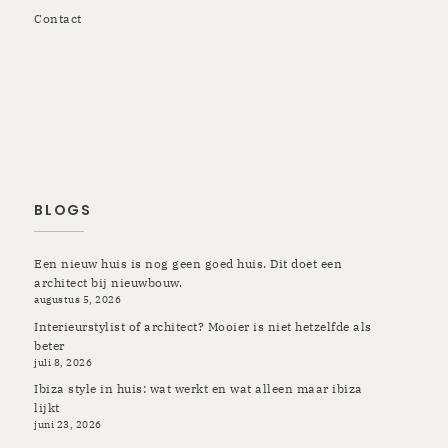
Contact
Rotterdam | Schiedam | Vlaardingen | Kapelle | Krimpen |
Rozenburg | Pernis | Botlek | Maassluis | Berkel en
Rodenrijs | Breda | Tilburg | Etten-Leur | Gilze Rijen |
Prinsenbeek | Oosterhout | Ulvenhout | Ibiza
BLOGS
Een nieuw huis is nog geen goed huis. Dit doet een
architect bij nieuwbouw.
augustus 5, 2026
Interieurstylist of architect? Mooier is niet hetzelfde als
beter
juli 8, 2026
Ibiza style in huis: wat werkt en wat alleen maar ibiza
lijkt
juni 23, 2026