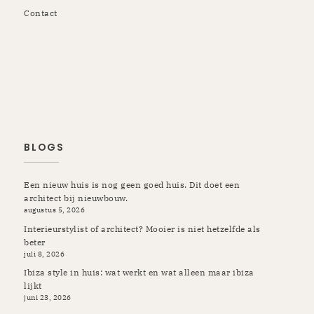
Contact
Rotterdam | Schiedam | Vlaardingen | Kapelle | Krimpen |
Rozenburg | Pernis | Botlek | Maassluis | Berkel en
Rodenrijs | Breda | Tilburg | Etten-Leur | Gilze Rijen |
Prinsenbeek | Oosterhout | Ulvenhout | Ibiza
BLOGS
Een nieuw huis is nog geen goed huis. Dit doet een
architect bij nieuwbouw.
augustus 5, 2026
Interieurstylist of architect? Mooier is niet hetzelfde als
beter
juli 8, 2026
Ibiza style in huis: wat werkt en wat alleen maar ibiza
lijkt
juni 23, 2026