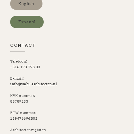
English
Espanol
CONTACT
Telefoon:
+316 193 798 33
E-mail:
info@wabi-architecten.nl
KVK nummer:
88789233
BTW nummer:
139476696B02
Architectenregister: