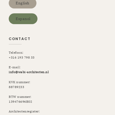
English
Espanol
CONTACT
Telefoon:
+316 193 798 33
E-mail:
info@wabi-architecten.nl
KVK nummer:
88789233
BTW nummer:
139476696B02
Architectenregister: