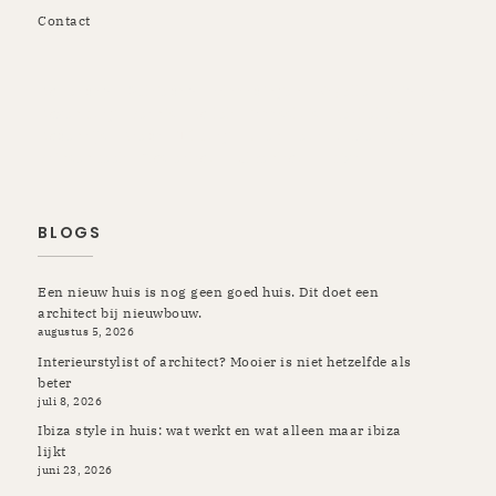
Contact
Rotterdam | Schiedam | Vlaardingen | Kapelle | Krimpen |
Rozenburg | Pernis | Botlek | Maassluis | Berkel en
Rodenrijs | Breda | Tilburg | Etten-Leur | Gilze Rijen |
Prinsenbeek | Oosterhout | Ulvenhout | Ibiza
BLOGS
Een nieuw huis is nog geen goed huis. Dit doet een
architect bij nieuwbouw.
augustus 5, 2026
Interieurstylist of architect? Mooier is niet hetzelfde als
beter
juli 8, 2026
Ibiza style in huis: wat werkt en wat alleen maar ibiza
lijkt
juni 23, 2026