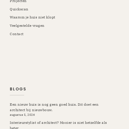
Projecten
Quickscan
Waarom je huis niet klopt
Veelgestelde vragen
Contact
Rotterdam | Schiedam | Vlaardingen | Kapelle | Krimpen |
Rozenburg | Pernis | Botlek | Maassluis | Berkel en
Rodenrijs | Breda | Tilburg | Etten-Leur | Gilze Rijen |
Prinsenbeek | Oosterhout | Ulvenhout | Ibiza
BLOGS
Een nieuw huis is nog geen goed huis. Dit doet een
architect bij nieuwbouw.
augustus 5, 2026
Interieurstylist of architect? Mooier is niet hetzelfde als
beter