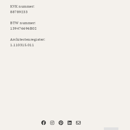
KVK nummer:
88789233
BTW nummer:
139476696B02
Architectenregister:
1.110315.011