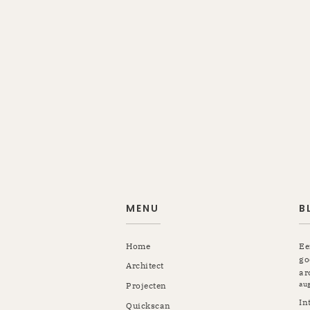
MENU
B
Home
Ee
go
Architect
ar
au
Projecten
In
Quickscan