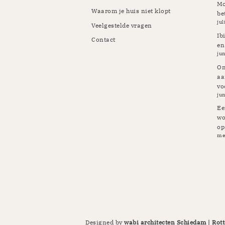
Mo
Waarom je huis niet klopt
be
jul
Veelgestelde vragen
Ib
Contact
en
jun
Om
aa
vo
Rotterdam | Schiedam |
jun
Vlaardingen | Kapelle | Krimpen
| Rozenburg | Pernis | Botlek |
Ee
Maassluis | Berkel en Rodenrijs
wo
op
| Breda | Tilburg | Etten-Leur |
me
Gilze Rijen | Prinsenbeek |
Oosterhout | Ulvenhout | Ibiza
Designed by
wabi architecten Schiedam | Rott