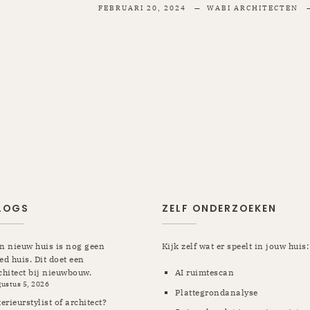
FEBRUARI 20, 2024
WABI ARCHITECTEN
LOGS
ZELF ONDERZOEKEN
n nieuw huis is nog geen
Kijk zelf wat er speelt in jouw huis:
ed huis. Dit doet een
chitect bij nieuwbouw.
AI ruimtescan
gustus 5, 2026
Plattegrondanalyse
terieurstylist of architect?