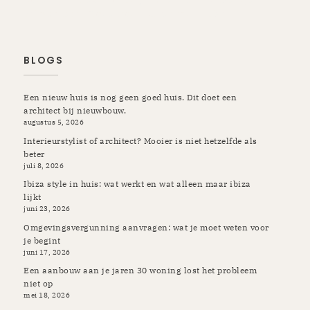
Prinsenbeek | Oosterhout | Ulvenhout | Ibiza
BLOGS
Een nieuw huis is nog geen goed huis. Dit doet een
architect bij nieuwbouw.
augustus 5, 2026
Interieurstylist of architect? Mooier is niet hetzelfde als
beter
juli 8, 2026
Ibiza style in huis: wat werkt en wat alleen maar ibiza
lijkt
juni 23, 2026
Omgevingsvergunning aanvragen: wat je moet weten voor
je begint
juni 17, 2026
Een aanbouw aan je jaren 30 woning lost het probleem
niet op
mei 18, 2026