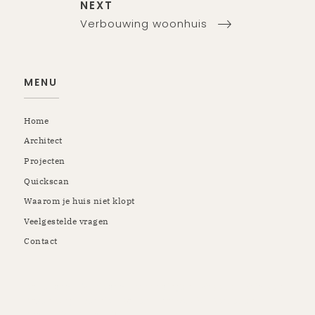
Next
Bericht
NEXT
Post
Verbouwing woonhuis
navigatie
MENU
Home
Architect
Projecten
Quickscan
Waarom je huis niet klopt
Veelgestelde vragen
Contact
Rotterdam | Schiedam | Vlaardingen | Kapelle | Krimpen |
Rozenburg | Pernis | Botlek | Maassluis | Berkel en
Rodenrijs | Breda | Tilburg | Etten-Leur | Gilze Rijen |