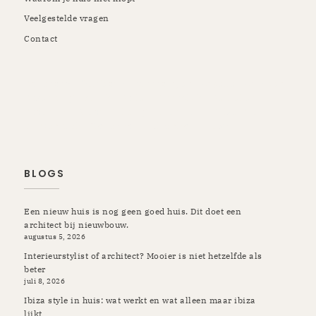
Veelgestelde vragen
Contact
Rotterdam | Schiedam | Vlaardingen | Kapelle | Krimpen |
Rozenburg | Pernis | Botlek | Maassluis | Berkel en
Rodenrijs | Breda | Tilburg | Etten-Leur | Gilze Rijen |
Prinsenbeek | Oosterhout | Ulvenhout | Ibiza
BLOGS
Een nieuw huis is nog geen goed huis. Dit doet een
architect bij nieuwbouw.
augustus 5, 2026
Interieurstylist of architect? Mooier is niet hetzelfde als
beter
juli 8, 2026
Ibiza style in huis: wat werkt en wat alleen maar ibiza
lijkt