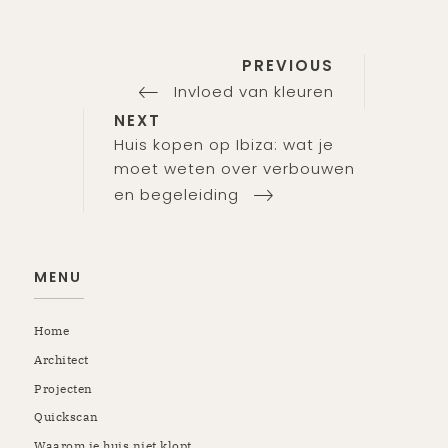
Previous
Bericht
PREVIOUS
Post
Invloed van kleuren
navigatie
Next
NEXT
Post
Huis kopen op Ibiza: wat je
moet weten over verbouwen
en begeleiding
MENU
Home
Architect
Projecten
Quickscan
Waarom je huis niet klopt