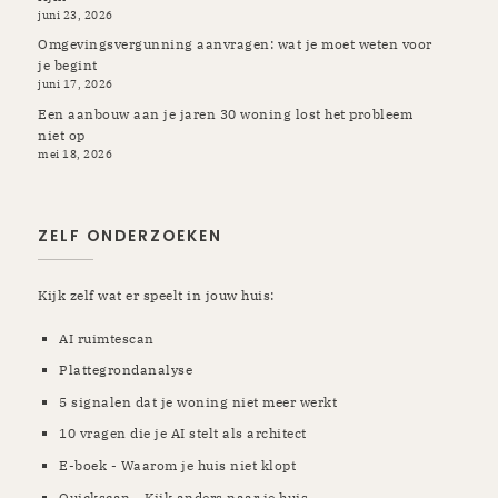
juni 23, 2026
Omgevingsvergunning aanvragen: wat je moet weten voor
je begint
juni 17, 2026
Een aanbouw aan je jaren 30 woning lost het probleem
niet op
mei 18, 2026
ZELF ONDERZOEKEN
Kijk zelf wat er speelt in jouw huis:
AI ruimtescan
Plattegrondanalyse
5 signalen dat je woning niet meer werkt
10 vragen die je AI stelt als architect
E-boek - Waarom je huis niet klopt
Quickscan - Kijk anders naar je huis