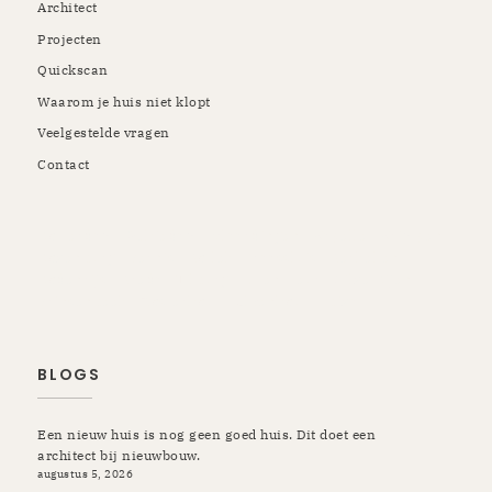
Architect
Projecten
Quickscan
Waarom je huis niet klopt
Veelgestelde vragen
Contact
Rotterdam | Schiedam | Vlaardingen | Kapelle | Krimpen |
Rozenburg | Pernis | Botlek | Maassluis | Berkel en
Rodenrijs | Breda | Tilburg | Etten-Leur | Gilze Rijen |
Prinsenbeek | Oosterhout | Ulvenhout | Ibiza
BLOGS
Een nieuw huis is nog geen goed huis. Dit doet een
architect bij nieuwbouw.
augustus 5, 2026